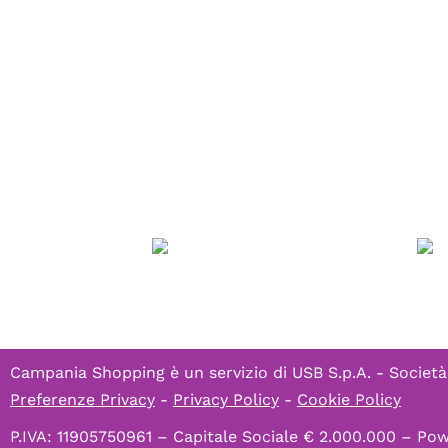
Campania Shopping è un servizio di
USB S.p.A. - Società
Preferenze Privacy
-
Privacy Policy
-
Cookie Policy
P.IVA: 11905750961 – Capitale Sociale € 2.000.000 – P