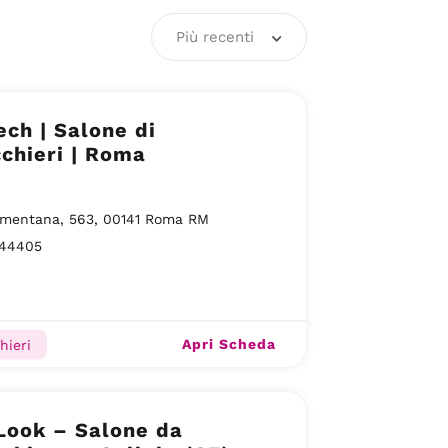
Più recenti
ech | Salone di
chieri | Roma
omentana, 563, 00141 Roma RM
44405
Apri Scheda
hieri
Look – Salone da