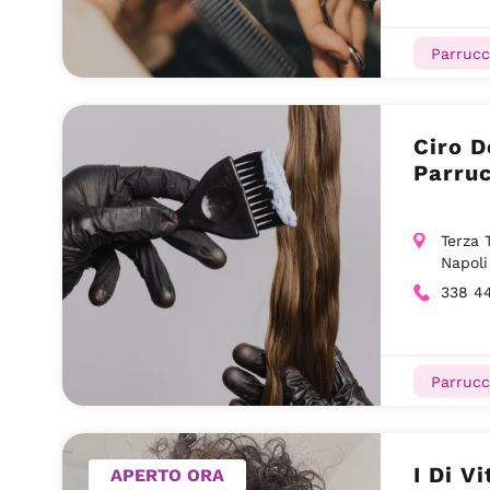
Parrucc
Ciro D
Parruc
Terza 
Napoli
338 4
Parrucc
I Di V
APERTO ORA