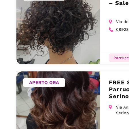
– Sal
Via de
08928
Parrucc
FREE 
APERTO ORA
Parruc
Serino
Via An
Serino