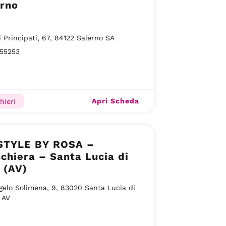
erno
i Principati, 67, 84122 Salerno SA
55253
Apri Scheda
hieri
STYLE BY ROSA –
chiera – Santa Lucia di
 (AV)
gelo Solimena, 9, 83020 Santa Lucia di
 AV