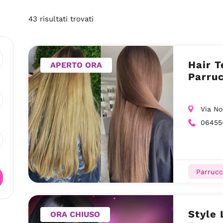
43
risultati
trovati
Hair T
APERTO ORA
Parruc
Via N
06455
Parrucc
Style 
ORA CHIUSO