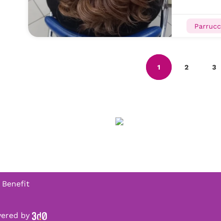
Parrucc
1
2
3
 Benefit
owered by