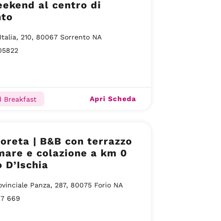
ekend al centro di
nto
Italia, 210, 80067 Sorrento NA
05822
Apri Scheda
 Breakfast
Loreta | B&B con terrazzo
mare e colazione a km 0
o D’Ischia
ovinciale Panza, 287, 80075 Forio NA
07 669