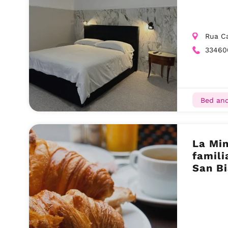
Rua Ca
33460
Bed and
La Mim
famili
San Bi