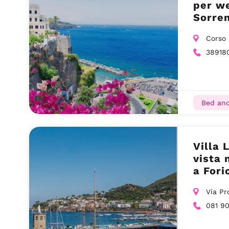
per we
Sorre
Corso 
38918
Bed and
Villa 
vista 
a Fori
Via Pr
081 9