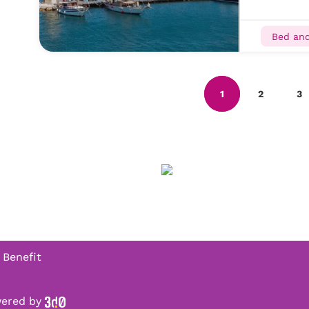
Bed and
1
2
3
 Benefit
owered by