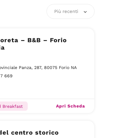
Più recenti
Loreta – B&B – Forio
ia
ovinciale Panza, 287, 80075 Forio NA
07 669
Apri Scheda
 Breakfast
del centro storico