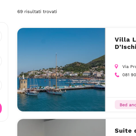
69
risultati
trovati
Villa 
D’Isch
Via Pr
081 9
Bed and
Suite 