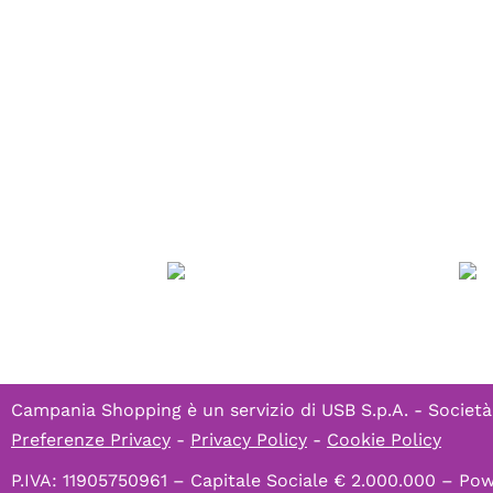
Campania Shopping è un servizio di
USB S.p.A. - Società
Preferenze Privacy
-
Privacy Policy
-
Cookie Policy
P.IVA: 11905750961 – Capitale Sociale € 2.000.000 – P